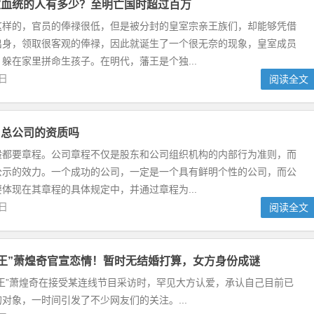
室血统的人有多少？至明亡国时超过百万
这样的，官员的俸禄很低，但是被分封的皇室宗亲王族们，却能够凭借
出身，领取很客观的俸禄，因此就诞生了一个很无奈的现象，皇室成员
躲在家里拼命生孩子。在明代，藩王是个独...
9日
阅读全文
用总公司的资质吗
般都要章程。公司章程不仅是股东和公司组织机构的内部行为准则，而
公示的效力。一个成功的公司，一定是一个具有鲜明个性的公司，而公
体现在其章程的具体规定中，并通过章程为...
0日
阅读全文
歌王”萧煌奇官宣恋情！暂时无结婚打算，女方身份成谜
王”萧煌奇在接受某连线节目采访时，罕见大方认爱，承认自己目前已
对象，一时间引发了不少网友们的关注。...