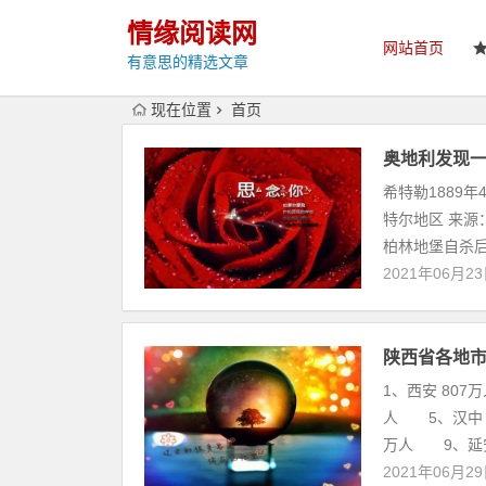
情缘阅读网
网站首页
有意思的精选文章
现在位置
首页
奥地利发现一
希特勒1889
特尔地区 来源
柏林地堡自杀后
2021年06月2
陕西省各地
1、西安 807
人 5、汉中 
万人 9、延安.
2021年06月2