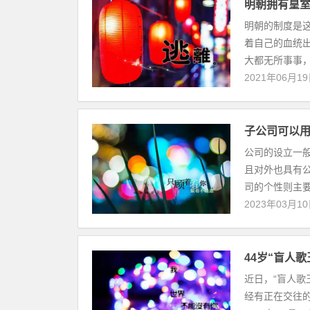
明朝拥有皇
明朝的制度是
着自己的血统
大都无所事事，
2021年06月1
子公司可以
公司的设立一
且对外也具有
司的个性则主要
2023年03月1
44岁“盲人
近日，“盲人歌
经有正在交往的