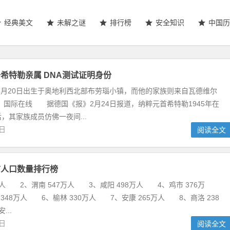
经典美文
未解之谜
排行榜
安全知识
中国历
希特勒亲属 DNA测试证明身份
年4月20日出生于奥地利西北部布劳瑙小镇，而他的家族则来自瓦德维尔
：国际在线 据德国《报》2月24日报道，纳粹元首希特勒1945年在
，其家族成员仿佛一夜间...
3日
阅读全文
市人口数量排行榜
万人 2、渭南 547万人 3、咸阳 498万人 4、鸡市 376万
348万人 6、榆林 330万人 7、安康 265万人 8、商洛 238
..
9日
阅读全文