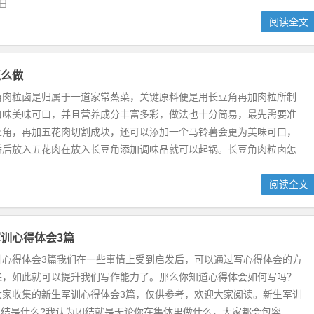
5日
阅读全文
怎么做
角肉粒卤是归属于一道家常蒸菜，关键原料便是用长豆角再加肉粒所制
口味美味可口，并且营养成分丰富多彩，做法也十分简易，最先需要准
豆角，再加五花肉切割成块，还可以添加一个马铃薯会更为美味可口，
香后放入五花肉在放入长豆角添加调味品就可以起锅。长豆角肉粒卤怎
阅读全文
训心得体会3篇
训心得体会3篇我们在一些事情上受到启发后，可以通过写心得体会的方
来，如此就可以提升我们写作能力了。那么你知道心得体会如何写吗？
大家收集的新生军训心得体会3篇，仅供参考，欢迎大家阅读。新生军训
团结是什么?我认为团结就是无论你在集体里做什么，大家都会包容...