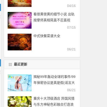
04/16
看很黄很黄的细节小说 出轨
按摩师真相简直不忍直视
07/15
中式快餐菜谱大全
06/21
最近更新
揭秘99年轰动全球的事件/99
年保密协议是真是假(谣言大
战外星人)
06/21
重庆十大顶级酒店 异国风情
与东方神秘色彩融合打造浪