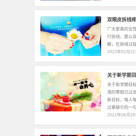
双眼皮拆线
广大爱美的女
行拆线，那么
解，在拆线过程
2023年02月2
关于新学期目
关于新学期目标
荡的寒假已过
新目标，每人
过拿破仑的一句
2021年06月2