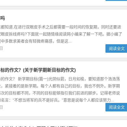
疼吗
性都知道,在进行双眼皮手术之后都需要一段时间的恢复期，同时还要进
双眼皮拆线疼吗?下面就一起随情缘阅读网小编来了解一下吧。据小编了
中多数求美者会有轻微疼痛感，但是这...
2日
阅读全文
标的作文？(关于新学期新目标的作文)
的作文？ 新学期目标(篇一)光阴似箭，日月如梭，要知道那个浩浩荡
去，紧接着的是新学期。每个人都有自己的目标，我也不例外。新学期
每次的目标都不同，不同的目标能够指引我们前进的脚步。记得老师说
名言：“不想当将军的兵不是好兵。”意思是说每个人都应该努力...
9日
阅读全文