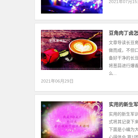
2021年07月1
豆角肉丁卤
文章导读长豆
做而成，不但
备好干净的长
将葱蒜进行爆
么...
2021年06月29日
实用的新生军
实用的新生军
式将其记录下
下面是小编为
心得体会 篇1