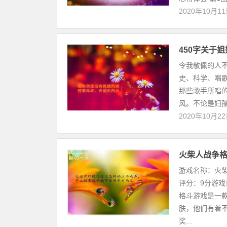
2020年10月1
450字关于
令我敬佩的人
史、科学、唱
那些歌手所唱
风。不论是妇孺皆
2020年10月2
火柴人战争
游戏名称：火
评分：9分游
格斗游戏是一
肤，他们有着
奖...