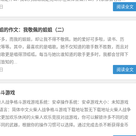
1日
阅读全文
姐姐的作文：我敬佩的姐姐（二）
不多，而我的姐姐，却让我不得不敬佩。她的爱好可多啦，读书、历
歌等等。其中，最喜欢的是唱歌。她不仅知道的歌手数不胜数，而且对
的歌更是唱得顶呱呱。每当与她比谁知道的歌手更多时，我都会甘拜下
知的...
2日
阅读全文
格斗游戏
柴人战争格斗游戏游戏系统：安卓操作系统：安卓游戏大小：未知游戏
戏语言：简体中文火柴人战争格斗游戏下载地址暂无下载地址火柴人战争
款更加欢乐休闲的火柴人欢乐竞技对战游戏，你可以解锁许多不同的皮
不同的武器，根据你的操作习惯可以选择。通过完成击杀不断获得金币