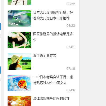
入)
06/22
日本大尺度电影排行榜，好
看的大尺度日本电影推荐
06/23
国家旅游局的投诉电话是多
少
07/01
五年级记事作文
07/18
一个日本老兵自述罪行：虐
待玷污过33个中国女人
07/06
法律法规捕鱼网眼的尺寸