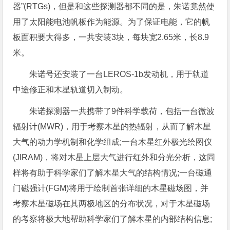
器”(RTGs)，但是和这些探测器都不同的是，朱诺竟然使
用了太阳能电池帆板作为能源。为了保证电能，它的帆
板面积要大得多，一共安装3块，每块宽2.65米，长8.9
米。
朱诺号还安装了一台LEROS-1b发动机，用于轨道
中途修正和木星轨道切入制动。
朱诺探测器一共携带了9件科学载荷，包括一台微波
辐射计(MWR)，用于考察木星的热辐射，从而了解木星
大气的动力学机制和化学组成;一台木星红外极光绘图仪
(JIRAM)，将对木星上层大气进行红外和分光分析，这同
样将有助于科学家们了解木星大气的结构情况;一台磁通
门磁强计(FGM)将用于绘制首张详细的木星磁场图，并
考察木星磁场在其两极地区的分布状况，对于木星磁场
的考察将极大地帮助科学家们了解木星的内部结构信息;