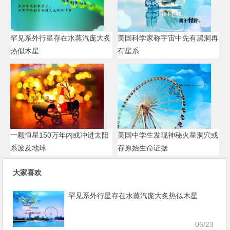
罕见系外行星存在水蒸汽庞大炙
美国科学家称宇宙中先有黑洞再
热似木星
有星系
一颗恒星150万年内或冲进太阳
美国中学生发现神秘火星洞穴或
系波及地球
存原始生命证据
大家喜欢
罕见系外行星存在水蒸汽庞大炙热似木星
06/23