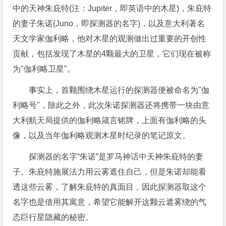
中的天神朱庇特(注：Jupiter，即英语中的木星)，朱庇特
的妻子朱诺(Juno，即探测器的名字)，以及意大利著名
天文学家伽利略，他对木星的观测做出过重要的开创性
贡献，包括发现了木星的4颗最大的卫星，它们现在被称
为"伽利略卫星"。
事实上，首颗围绕木星运行的探测器便被命名为"伽
利略号"，除此之外，此次朱诺探测器还将携带一块由意
大利航天局提供的伽利略箴言铭牌，上面有伽利略的头
像，以及当年伽利略观测木星时纪录的笔记原文。
探测器的名字“朱诺”是罗马神话中天神朱庇特的妻
子。朱庇特施展法力用云雾遮住自己，但是朱诺却能看
透这些云雾，了解朱庇特的真面目，因此探测器取这个
名字也是借用其寓意，希望它能解开这颗云遮雾绕的气
态巨行星隐藏的秘密。