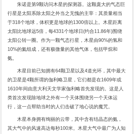
朱诺是第9颗访问木星的探测器。这颗庞大的气态巨
行星是太阳系除太阳之外当之无愧的主宰：其质量相当
于318个地球，体积更是地球的1300倍以上。木星距离
太阳比地球远5倍，每4331个地球日(约合11.86年)围绕
太阳公转一圈。作为一颗气态行星，木星由90%的氢和
10%的氦组成，还有极微量的其他气体，包括甲烷和
氨。
木星目前已知拥有64颗卫星以及4道光环，其中最大
的卫星是4颗所谓的伽利略卫星，它们都是在1609年或
1610年间由意大利天文学家伽利略首先发现的。这是人
类首次发现除地球之外有一个天体围绕另一个天体运
行，这一点帮助当时的人们击破了地心说的魔咒。
木星本身拥有绚丽的云带，其中含有结晶态的氨，
其大气中的风速高达每秒100米。木星大气中最广为人知