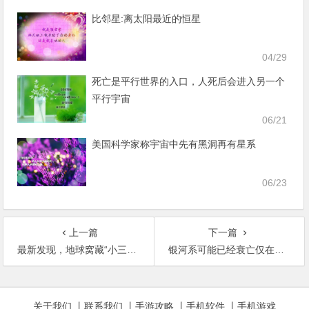
比邻星:离太阳最近的恒星
04/29
死亡是平行世界的入口，人死后会进入另一个
平行宇宙
06/21
美国科学家称宇宙中先有黑洞再有星系
06/23
上一篇
下一篇
最新发现，地球窝藏“小三”一个世纪，月球已经哭晕在厕所！
银河系可能已经衰亡仅在维持运行，但有现象证明“死亡结果”也不是绝对的
文章导航
关于我们
丨
联系我们
丨
手游攻略
丨
手机软件
丨
手机游戏