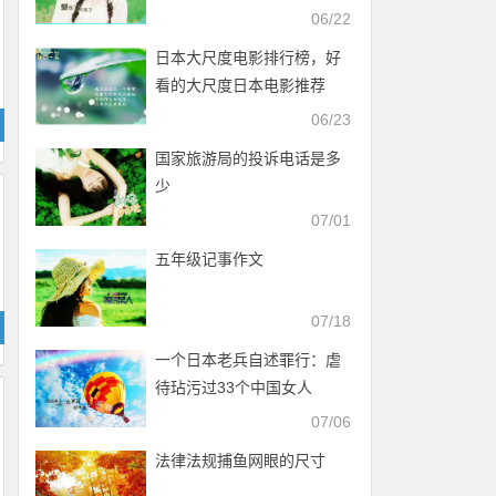
入)
06/22
日本大尺度电影排行榜，好
看的大尺度日本电影推荐
06/23
国家旅游局的投诉电话是多
少
07/01
五年级记事作文
07/18
一个日本老兵自述罪行：虐
待玷污过33个中国女人
07/06
法律法规捕鱼网眼的尺寸