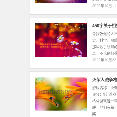
2020年10月1
450字关于
令我敬佩的人
史、科学、唱
那些歌手所唱
风。不论是妇孺皆
2020年10月2
火柴人战争
游戏名称：火
评分：9分游
格斗游戏是一
肤，他们有着
奖...