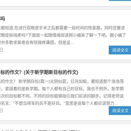
疼吗
性都知道,在进行双眼皮手术之后都需要一段时间的恢复期，同时还要进
双眼皮拆线疼吗?下面就一起随情缘阅读网小编来了解一下吧。据小编了
中多数求美者会有轻微疼痛感，但是这...
2日
阅读全文
标的作文？(关于新学期新目标的作文)
的作文？ 新学期目标(篇一)光阴似箭，日月如梭，要知道那个浩浩荡
去，紧接着的是新学期。每个人都有自己的目标，我也不例外。新学期
每次的目标都不同，不同的目标能够指引我们前进的脚步。记得老师说
名言：“不想当将军的兵不是好兵。”意思是说每个人都应该努力...
9日
阅读全文