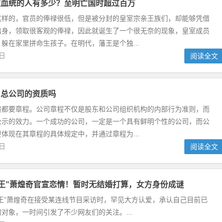
室血统的人有多少？至明亡国时超过百万
这样的，官员的俸禄很低，但是被分封的皇室宗亲王族们，却能够凭借
出身，领取很客观的俸禄，因此就诞生了一个很无奈的现象，皇室成员
躲在家里拼命生孩子。在明代，藩王是个独...
9日
阅读全文
用总公司的资质吗
般都要章程。公司章程不仅是股东和公司组织机构的内部行为准则，而
公示的效力。一个成功的公司，一定是一个具有鲜明个性的公司，而公
体现在其章程的具体规定中，并通过章程为...
0日
阅读全文
歌王”萧煌奇官宣恋情！暂时无结婚打算，女方身份成谜
王”萧煌奇在接受某连线节目采访时，罕见大方认爱，承认自己目前已
对象，一时间引发了不少网友们的关注。...