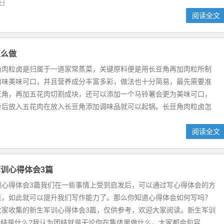
5日
阅读全文
怎么做
角肉粒卤是归属于一道家常蒸菜，关键原料便是用长豆角再加肉粒所制
口味美味可口，并且营养成分丰富多彩，做法也十分简易，最先需要准
豆角，再加五花肉切割成块，还可以添加一个马铃薯会更为美味可口，
香后放入五花肉在放入长豆角添加调味品就可以起锅。长豆角肉粒卤怎
阅读全文
训心得体会3篇
训心得体会3篇我们在一些事情上受到启发后，可以通过写心得体会的方
来，如此就可以提升我们写作能力了。那么你知道心得体会如何写吗？
大家收集的新生军训心得体会3篇，仅供参考，欢迎大家阅读。新生军训
团结是什么?我认为团结就是无论你在集体里做什么，大家都会包容...