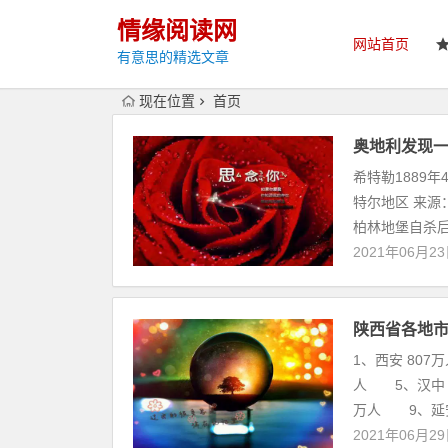
情缘阅读网
网站首页
有意思的精选文章
现在位置
首页
奥地利发现一
希特勒1889
特尔地区 来源
柏林地堡自杀后
2021年06月2
陕西省各地
1、西安 807
人 5、汉中 
万人 9、延安.
2021年06月2