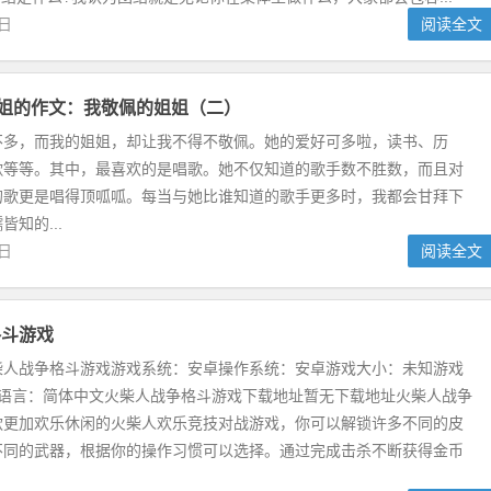
1日
阅读全文
姐姐的作文：我敬佩的姐姐（二）
不多，而我的姐姐，却让我不得不敬佩。她的爱好可多啦，读书、历
歌等等。其中，最喜欢的是唱歌。她不仅知道的歌手数不胜数，而且对
的歌更是唱得顶呱呱。每当与她比谁知道的歌手更多时，我都会甘拜下
知的...
2日
阅读全文
格斗游戏
柴人战争格斗游戏游戏系统：安卓操作系统：安卓游戏大小：未知游戏
戏语言：简体中文火柴人战争格斗游戏下载地址暂无下载地址火柴人战争
款更加欢乐休闲的火柴人欢乐竞技对战游戏，你可以解锁许多不同的皮
不同的武器，根据你的操作习惯可以选择。通过完成击杀不断获得金币