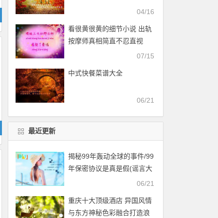
04/16
看很黄很黄的细节小说 出轨
按摩师真相简直不忍直视
07/15
中式快餐菜谱大全
06/21
最近更新
揭秘99年轰动全球的事件/99
年保密协议是真是假(谣言大
战外星人)
06/21
重庆十大顶级酒店 异国风情
与东方神秘色彩融合打造浪