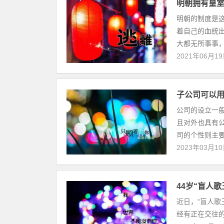
明朝拥有皇
明朝的制度是
着自己的血统
大都无所事事，
2021年06月1
子公司可以
公司的设立一
且对外也具有
司的个性则主要
2023年03月1
44岁“盲人
近日，“盲人歌
经有正在交往的