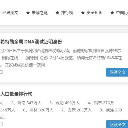
经典美文
未解之谜
排行榜
安全知识
中国历
希特勒亲属 DNA测试证明身份
年4月20日出生于奥地利西北部布劳瑙小镇，而他的家族则来自瓦德维尔
：国际在线 据德国《报》2月24日报道，纳粹元首希特勒1945年在
，其家族成员仿佛一夜间...
3日
阅读全文
市人口数量排行榜
万人 2、渭南 547万人 3、咸阳 498万人 4、鸡市 376万
348万人 6、榆林 330万人 7、安康 265万人 8、商洛 238
..
9日
阅读全文