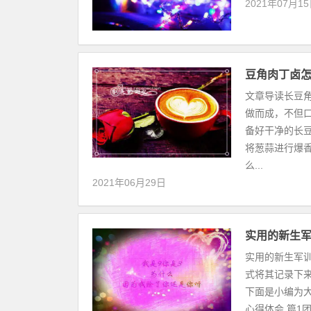
2021年07月1
豆角肉丁卤
文章导读长豆
做而成，不但
备好干净的长
将葱蒜进行爆
么...
2021年06月29日
实用的新生军
实用的新生军
式将其记录下
下面是小编为
心得体会 篇1