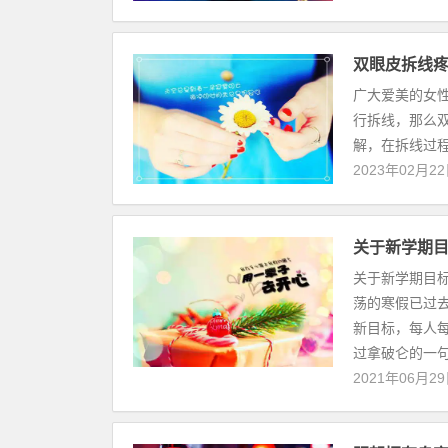
双眼皮拆线
广大爱美的女
行拆线，那么
解，在拆线过程
2023年02月2
关于新学期目
关于新学期目标
荡的寒假已过
新目标，每人
过拿破仑的一句
2021年06月2