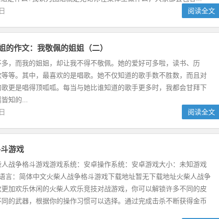
1日
阅读全文
姐姐的作文：我敬佩的姐姐（二）
不多，而我的姐姐，却让我不得不敬佩。她的爱好可多啦，读书、历
歌等等。其中，最喜欢的是唱歌。她不仅知道的歌手数不胜数，而且对
的歌更是唱得顶呱呱。每当与她比谁知道的歌手更多时，我都会甘拜下
知的...
2日
阅读全文
格斗游戏
柴人战争格斗游戏游戏系统：安卓操作系统：安卓游戏大小：未知游戏
戏语言：简体中文火柴人战争格斗游戏下载地址暂无下载地址火柴人战争
款更加欢乐休闲的火柴人欢乐竞技对战游戏，你可以解锁许多不同的皮
不同的武器，根据你的操作习惯可以选择。通过完成击杀不断获得金币