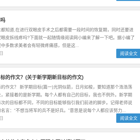
疼吗
性都知道,在进行双眼皮手术之后都需要一段时间的恢复期，同时还要进
双眼皮拆线疼吗?下面就一起随情缘阅读网小编来了解一下吧。据小编了
中多数求美者会有轻微疼痛感，但是这...
2日
阅读全文
标的作文？(关于新学期新目标的作文)
的作文？ 新学期目标(篇一)光阴似箭，日月如梭，要知道那个浩浩荡
去，紧接着的是新学期。每个人都有自己的目标，我也不例外。新学期
每次的目标都不同，不同的目标能够指引我们前进的脚步。记得老师说
名言：“不想当将军的兵不是好兵。”意思是说每个人都应该努力...
9日
阅读全文