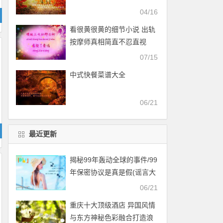
04/16
看很黄很黄的细节小说 出轨
按摩师真相简直不忍直视
07/15
中式快餐菜谱大全
06/21
最近更新
揭秘99年轰动全球的事件/99
年保密协议是真是假(谣言大
战外星人)
06/21
重庆十大顶级酒店 异国风情
与东方神秘色彩融合打造浪