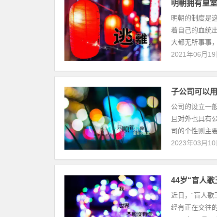
明朝拥有皇
明朝的制度是
着自己的血统
大都无所事事，
2021年06月1
子公司可以
公司的设立一
且对外也具有
司的个性则主要
2023年03月1
44岁“盲人
近日，“盲人歌
经有正在交往的