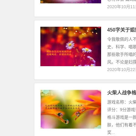
2020年10月1
450字关于
令我敬佩的人
史、科学、唱
那些歌手所唱
风。不论是妇孺皆
2020年10月2
火柴人战争
游戏名称：火
评分：9分游
格斗游戏是一
肤，他们有着
奖...