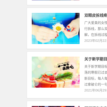
双眼皮拆线
广大爱美的女
行拆线，那么
解，在拆线过程
2023年02月2
关于新学期目
关于新学期目标
荡的寒假已过
新目标，每人
过拿破仑的一句
2021年06月2