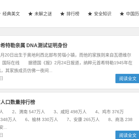
经典美文
未解之谜
排行榜
安全知识
中国历
希特勒亲属 DNA测试证明身份
年4月20日出生于奥地利西北部布劳瑙小镇，而他的家族则来自瓦德维尔
：国际在线 据德国《报》2月24日报道，纳粹元首希特勒1945年在
，其家族成员仿佛一夜间...
3日
阅读全文
市人口数量排行榜
万人 2、渭南 547万人 3、咸阳 498万人 4、鸡市 376万
348万人 6、榆林 330万人 7、安康 265万人 8、商洛 238
..
9日
阅读全文