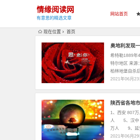
情缘阅读网
网站首页
有意思的精选文章
现在位置
首页
奥地利发现一
希特勒1889
特尔地区 来源
柏林地堡自杀后
2021年06月2
陕西省各地
1、西安 807
人 5、汉中 
万人 9、延安.
2021年06月2