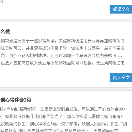
5日
阅读全文
怎么做
角肉粒卤是归属于一道家常蒸菜，关键原料便是用长豆角再加肉粒所制
口味美味可口，并且营养成分丰富多彩，做法也十分简易，最先需要准
豆角，再加五花肉切割成块，还可以添加一个马铃薯会更为美味可口，
香后放入五花肉在放入长豆角添加调味品就可以起锅。长豆角肉粒卤怎
阅读全文
训心得体会3篇
训心得体会3篇我们在一些事情上受到启发后，可以通过写心得体会的方
来，如此就可以提升我们写作能力了。那么你知道心得体会如何写吗？
大家收集的新生军训心得体会3篇，仅供参考，欢迎大家阅读。新生军训
团结是什么?我认为团结就是无论你在集体里做什么，大家都会包容...