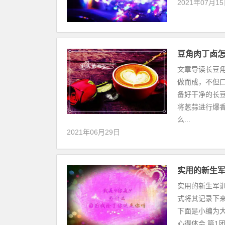
2021年07月1
豆角肉丁卤
文章导读长豆
做而成，不但
备好干净的长
将葱蒜进行爆
么...
2021年06月29日
实用的新生军
实用的新生军
式将其记录下
下面是小编为
心得体会 篇1