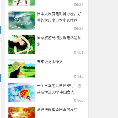
入)
06/22
日本大尺度电影排行榜，好
看的大尺度日本电影推荐
06/23
国家旅游局的投诉电话是多
少
07/01
五年级记事作文
07/18
一个日本老兵自述罪行：虐
待玷污过33个中国女人
07/06
法律法规捕鱼网眼的尺寸