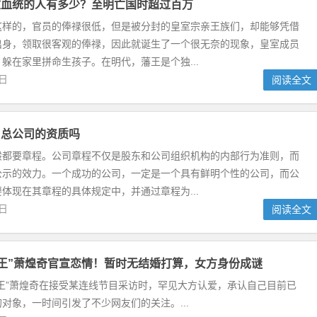
室血统的人有多少？至明亡国时超过百万
这样的，官员的俸禄很低，但是被分封的皇室宗亲王族们，却能够凭借
出身，领取很客观的俸禄，因此就诞生了一个很无奈的现象，皇室成员
躲在家里拼命生孩子。在明代，藩王是个独...
9日
阅读全文
用总公司的资质吗
般都要章程。公司章程不仅是股东和公司组织机构的内部行为准则，而
公示的效力。一个成功的公司，一定是一个具有鲜明个性的公司，而公
体现在其章程的具体规定中，并通过章程为...
0日
阅读全文
歌王”萧煌奇官宣恋情！暂时无结婚打算，女方身份成谜
王”萧煌奇在接受某连线节目采访时，罕见大方认爱，承认自己目前已
对象，一时间引发了不少网友们的关注。...